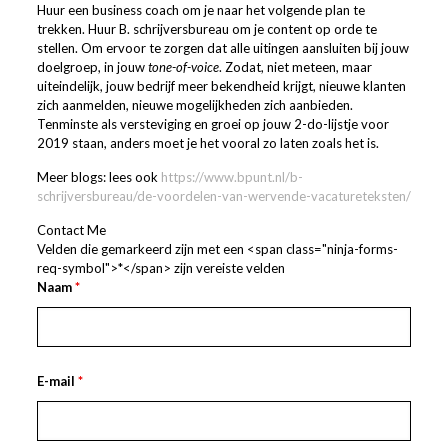
Huur een business coach om je naar het volgende plan te
trekken. Huur B. schrijversbureau om je content op orde te
stellen. Om ervoor te zorgen dat alle uitingen aansluiten bij jouw
doelgroep, in jouw
tone-of-voice
. Zodat, niet meteen, maar
uiteindelijk, jouw bedrijf meer bekendheid krijgt, nieuwe klanten
zich aanmelden, nieuwe mogelijkheden zich aanbieden.
Tenminste als versteviging en groei op jouw 2-do-lijstje voor
2019 staan, anders moet je het vooral zo laten zoals het is.
Meer blogs: lees ook
https://www.bpunt.nl/b-
schrijversbureau/de-voordelen-van-wervende-vacatureteksten/
Contact Me
Velden die gemarkeerd zijn met een <span class="ninja-forms-
req-symbol">*</span> zijn vereiste velden
Naam
*
E-mail
*