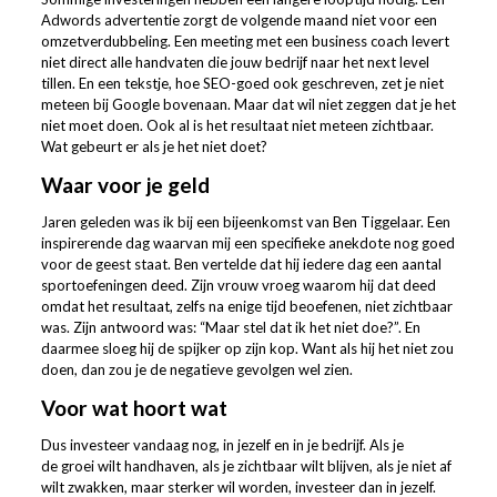
Adwords advertentie zorgt de volgende maand niet voor een
omzetverdubbeling. Een meeting met een business coach levert
niet direct alle handvaten die jouw bedrijf naar het next level
tillen. En een tekstje, hoe SEO-goed ook geschreven, zet je niet
meteen bij Google bovenaan. Maar dat wil niet zeggen dat je het
niet moet doen. Ook al is het resultaat niet meteen zichtbaar.
Wat gebeurt er als je het niet doet?
Waar voor je geld
Jaren geleden was ik bij een bijeenkomst van Ben Tiggelaar. Een
inspirerende dag waarvan mij een specifieke anekdote nog goed
voor de geest staat. Ben vertelde dat hij iedere dag een aantal
sportoefeningen deed. Zijn vrouw vroeg waarom hij dat deed
omdat het resultaat, zelfs na enige tijd beoefenen, niet zichtbaar
was. Zijn antwoord was: “Maar stel dat ik het niet doe?”. En
daarmee sloeg hij de spijker op zijn kop. Want als hij het niet zou
doen, dan zou je de negatieve gevolgen wel zien.
Voor wat hoort wat
Dus investeer vandaag nog, in jezelf en in je bedrijf. Als je
de groei wilt handhaven, als je zichtbaar wilt blijven, als je niet af
wilt zwakken, maar sterker wil worden, investeer dan in jezelf.