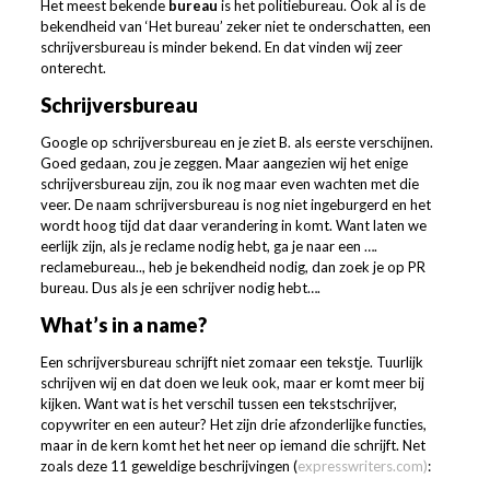
Het meest bekende
bureau
is het politiebureau. Ook al is de
bekendheid van ‘Het bureau’ zeker niet te onderschatten, een
schrijversbureau is minder bekend. En dat vinden wij zeer
onterecht.
Schrijversbureau
Google op schrijversbureau en je ziet B. als eerste verschijnen.
Goed gedaan, zou je zeggen. Maar aangezien wij het enige
schrijversbureau zijn, zou ik nog maar even wachten met die
veer. De naam schrijversbureau is nog niet ingeburgerd en het
wordt hoog tijd dat daar verandering in komt. Want laten we
eerlijk zijn, als je reclame nodig hebt, ga je naar een ….
reclamebureau.., heb je bekendheid nodig, dan zoek je op PR
bureau. Dus als je een schrijver nodig hebt….
What’s in a name?
Een schrijversbureau schrijft niet zomaar een tekstje. Tuurlijk
schrijven wij en dat doen we leuk ook, maar er komt meer bij
kijken. Want wat is het verschil tussen een tekstschrijver,
copywriter en een auteur? Het zijn drie afzonderlijke functies,
maar in de kern komt het het neer op iemand die schrijft. Net
zoals deze 11 geweldige beschrijvingen (
expresswriters.com)
: