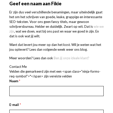
Geef een naam aan Fikie
Er zijn dus veel verschillende benamingen, maar uiteindelijk gaat
het om het schrijven van goede, leuke, grappige en interessante
SEO-teksten. Voor ons geen fancy titels, maar gewoon
schrijversbureau. Helder en duidelijk. Zwart op wit. Dat is
wie we
zijn
, wat we doen, wat bij ons past en waar we goed in zijn. En
dat is ook wat jij wilt.
Want dat levert jou meer op dan het kost. Wil je weten wat het
jou oplevert? Lees dan volgende week weer ons blog.
Meer woorden? Lees dan ook
Ben jij onze ideale klant?
Contact Me
Velden die gemarkeerd zijn met een <span class="ninja-forms-
req-symbol">*</span> zijn vereiste velden
Naam
*
E-mail
*