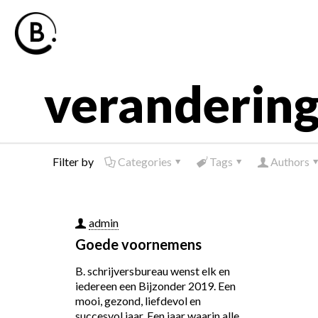
veranderin
Filter by
Categories
Tags
Authors
admin
Goede voornemens
B. schrijversbureau wenst elk en
iedereen een Bijzonder 2019. Een
mooi, gezond, liefdevol en
succesvol jaar. Een jaar waarin alle