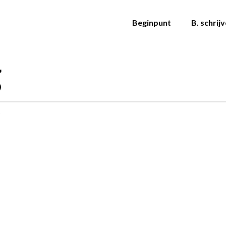
Beginpunt
B. schrij
g