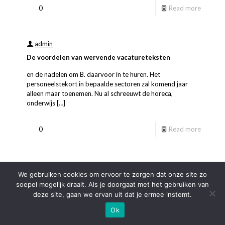
0
Read more
admin
De voordelen van wervende vacatureteksten
en de nadelen om B. daarvoor in te huren. Het
personeelstekort in bepaalde sectoren zal komend jaar
alleen maar toenemen. Nu al schreeuwt de horeca,
onderwijs
[…]
0
Read more
We gebruiken cookies om ervoor te zorgen dat onze site zo
Copyright Bpunt 2025
soepel mogelijk draait. Als je doorgaat met het gebruiken van
deze site, gaan we ervan uit dat je ermee instemt.
Ok