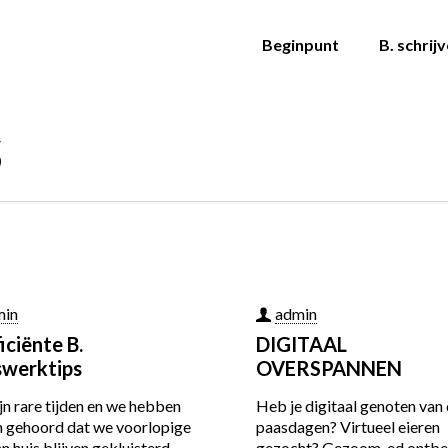
Beginpunt
B. schrij
s
min
admin
iciënte B.
DIGITAAL
swerktips
OVERSPANNEN
jn rare tijden en we hebben
Heb je digitaal genoten van
n gehoord dat we voorlopige
paasdagen? Virtueel eieren
n huis blijven gekluisterd.
gezocht? Gezoom-ed ontbe