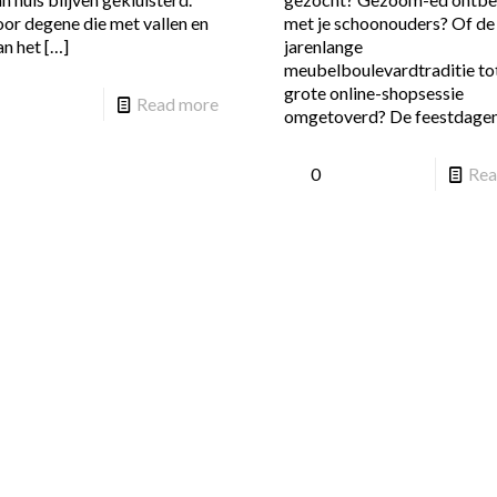
or degene die met vallen en
met je schoonouders? Of de
an het
[…]
jarenlange
meubelboulevardtraditie to
grote online-shopsessie
Read more
omgetoverd? De feestdage
0
Rea