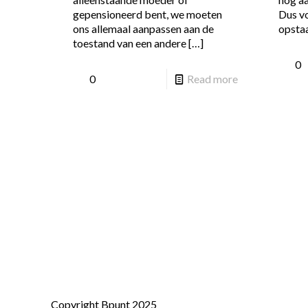
gepensioneerd bent, we moeten
Dus vo
ons allemaal aanpassen aan de
opsta
toestand van een andere
[…]
0
0
Read more
Copyright Bpunt 2025