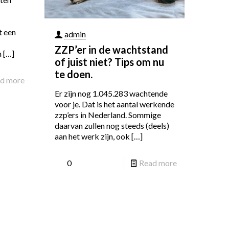
t een
admin
ZZP’er in de wachtstand
n
[…]
of juist niet? Tips om nu
te doen.
d more
Er zijn nog 1.045.283 wachtende
voor je. Dat is het aantal werkende
zzp’ers in Nederland. Sommige
daarvan zullen nog steeds (deels)
aan het werk zijn, ook
[…]
0
Read more