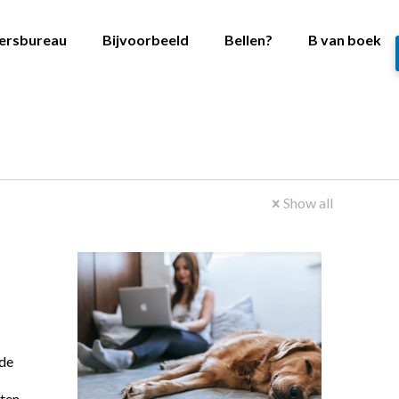
versbureau
Bijvoorbeeld
Bellen?
B van boek
Show all
 de
ten