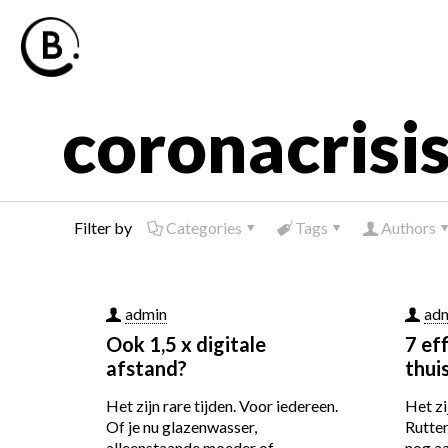
coronacrisi
Filter by
Categories
Tags
Authors
admin
ad
Ook 1,5 x digitale
7 eff
afstand?
thui
Het zijn rare tijden. Voor iedereen.
Het zi
Of je nu glazenwasser,
Rutte
alleenstaande moeder of
nog aa